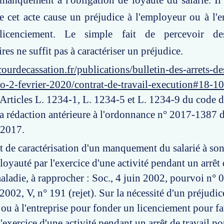
manquement à l'obligation de loyauté du salarié. Il
e cet acte cause un préjudice à l'employeur ou à l'e
icenciement. Le simple fait de percevoir de
es ne suffit pas à caractériser un préjudice.
ourdecassation.fr/publications/bulletin-des-arrets-d
o-2-fevrier-2020/contrat-de-travail-execution#18-1
 Articles L. 1234-1, L. 1234-5 et L. 1234-9 du code du
sa rédaction antérieure à l'ordonnance n° 2017-1387 
 2017.
ut de caractérisation d'un manquement du salarié à so
loyauté par l'exercice d'une activité pendant un arrêt
aladie, à rapprocher : Soc., 4 juin 2002, pourvoi n° 
2002, V, n° 191 (rejet). Sur la nécessité d'un préjudic
 ou à l'entreprise pour fonder un licenciement pour fa
'exercice d'une activité pendant un arrêt de travail po