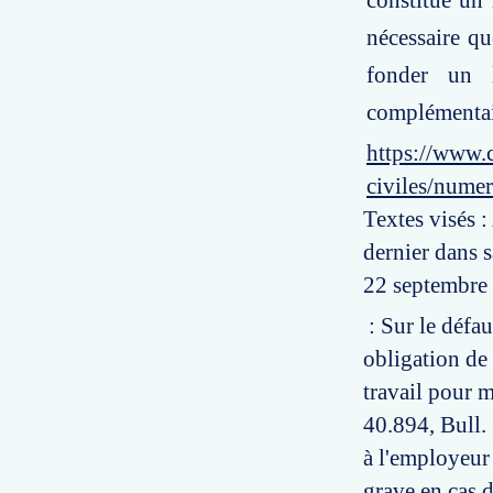
constitue un 
nécessaire qu
fonder un l
complémentair
https://www.c
civiles/numer
Textes visés :
dernier dans 
22 septembre
: Sur le défa
obligation de 
travail pour m
40.894, Bull. 
à l'employeur
grave en cas d