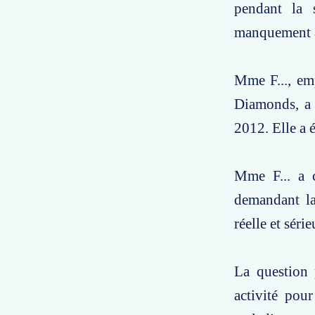
pendant la 
manquement à 
Mme F..., em
Diamonds, a é
2012. Elle a é
Mme F... a c
demandant la
réelle et séri
La question 
activité pou