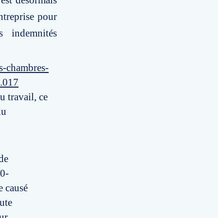
 est désormais
ntreprise pour
s indemnités
es-chambres-
0.017
 travail, ce
du
n
 de
00-
e causé
ute
ur