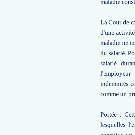
maladie const
La Cour de cas
d'une activit
maladie ne c
du salarié. Po
salarié dura
l'employeur
indemnités co
comme un pré
Portée : Cet
lesquelles l'