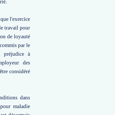
rié.
 que l'exercice
e travail pour
ion de loyauté
e commis par le
n préjudice à
mployeur des
être considéré
onditions dans
l pour maladie