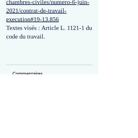
chambres-civiles/numero-6-juin-
2021/contrat-de-travail-
execution#19-13.856
Textes visés : Article L. 1121-1 du
code du travail.
Commentaires
Un commentaire sur cette fiche ou cet arrêt ?
Partagez vos idées
Soyez le premier à rédiger un
commentaire.