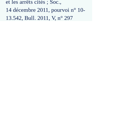
et les arrêts cités ; Soc.,
14 décembre 2011, pourvoi n°
10-
13.542
, Bull. 2011, V, n° 297
(rejet).
Commentaires
Un commentaire sur cette fiche ou cet arrêt ?
Partagez vos idées
Soyez le premier à rédiger un
commentaire.