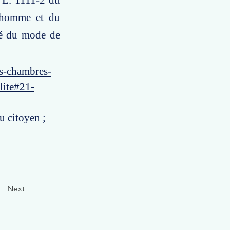
t L. 1111-2 du
l'homme et du
ité du mode de
es-chambres-
lite#21-
u citoyen ;
Next