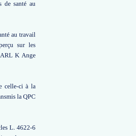
es de santé au
nté au travail
erçu sur les
a SARL K Ange
celle-ci à la
ransmis la QPC
icles L. 4622-6