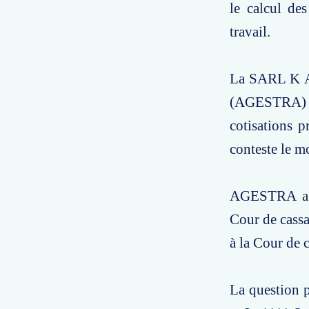
le calcul de
travail.
La SARL K Ang
(AGESTRA) a
cotisations 
conteste le m
AGESTRA a so
Cour de cassa
à la Cour de 
La question p