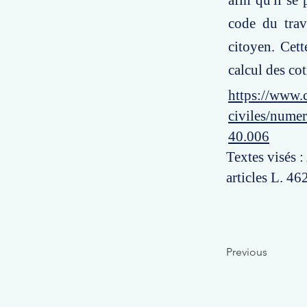
afin qu'il se
code du trav
citoyen. Cett
calcul des cot
https://www.c
civiles/numer
40.006
Textes visés :
articles L. 46
Previous