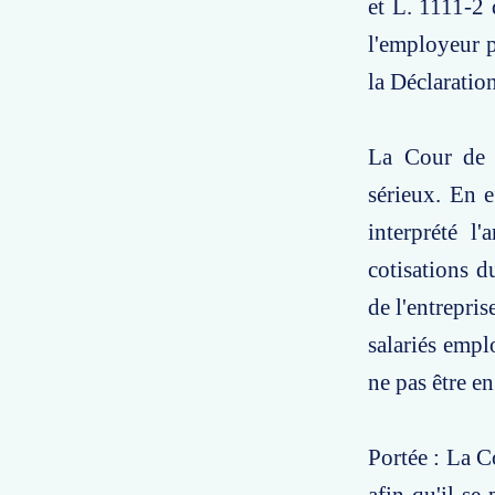
et L. 1111-2 
l'employeur p
la Déclaratio
La Cour de c
sérieux. En e
interprété l
cotisations d
de l'entrepris
salariés emplo
ne pas être en
Portée : La C