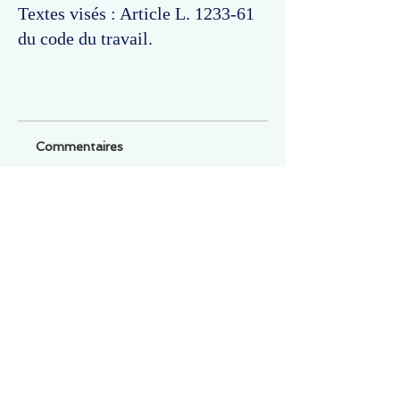
Textes visés : Article L. 1233-61
du code du travail.
Commentaires
Un commentaire sur cette fiche ou cet arrêt ?
Partagez vos idées
Soyez le premier à rédiger un
commentaire.