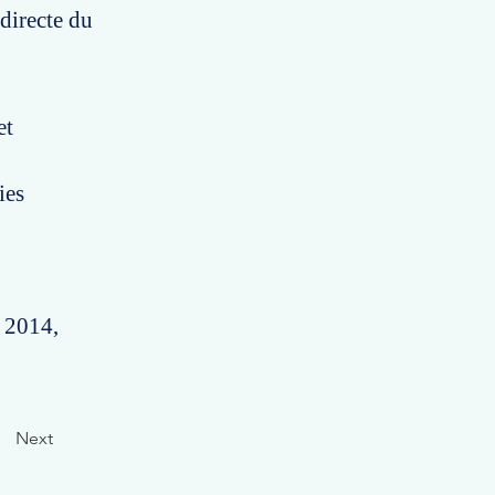
 directe du
et
ies
. 2014,
Next