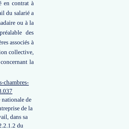
é en contrat à
il du salarié a
adaire ou à la
préalable des
ères associés à
on collective,
 concernant la
es-chambres-
8.037
e nationale de
ntreprise de la
ail, dans sa
2.2.1.2 du