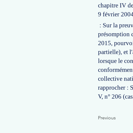
chapitre IV de
9 février 2004
: Sur la preuv
présomption de
2015, pourvoi
partielle), et 
lorsque le con
conformément 
collective nat
rapprocher : 
V, n° 206 (cass
Previous