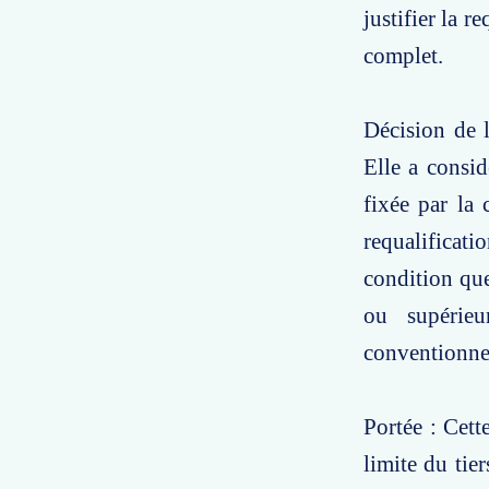
justifier la r
complet.
Décision de l
Elle a consid
fixée par la 
requalificati
condition que
ou supérie
conventionne
Portée : Cett
limite du tier