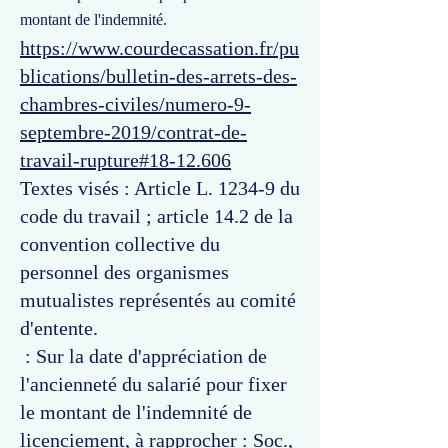
montant de l'indemnité.
https://www.courdecassation.fr/pu
blications/bulletin-des-arrets-des-
chambres-civiles/numero-9-
septembre-2019/contrat-de-
travail-rupture#18-12.606
Textes visés : Article L. 1234-9 du
code du travail ; article 14.2 de la
convention collective du
personnel des organismes
mutualistes représentés au comité
d'entente.
: Sur la date d'appréciation de
l'ancienneté du salarié pour fixer
le montant de l'indemnité de
licenciement, à rapprocher : Soc.,