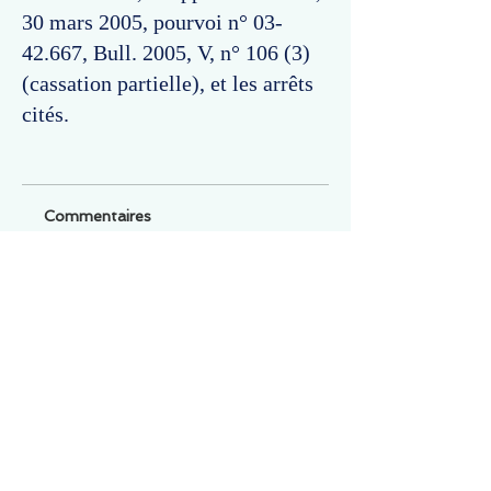
30 mars 2005, pourvoi n°
03-
42.667
, Bull. 2005, V, n° 106 (3)
(cassation partielle), et les arrêts
cités.
Commentaires
Un commentaire sur cette fiche ou cet arrêt ?
Partagez vos idées
Soyez le premier à rédiger un
commentaire.