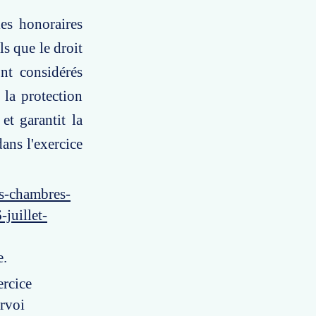
es honoraires
ls que le droit
nt considérés
 la protection
et garantit la
dans l'exercice
es-chambres-
juillet-
e.
ercice
urvoi