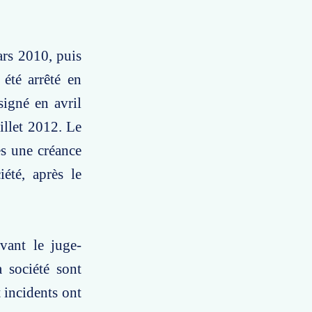
ars 2010, puis
été arrêté en
signé en avril
illet 2012. Le
res une créance
iété, après le
evant le juge-
a société sont
 incidents ont