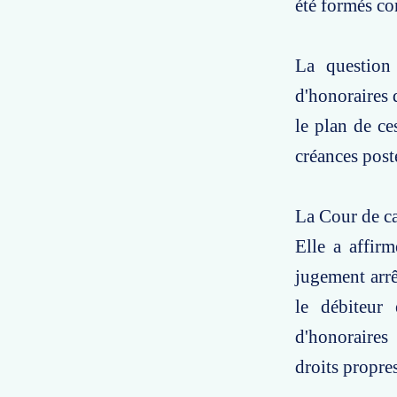
été formés con
La question
d'honoraires d
le plan de ces
créances post
La Cour de cas
Elle a affir
jugement arrê
le débiteur 
d'honoraires 
droits propre