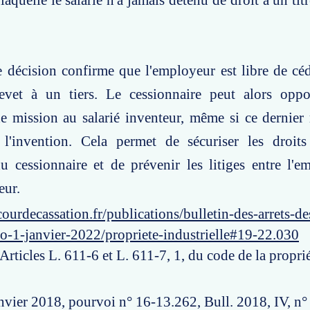
laquelle le salarié n'a jamais détenu de droit à un tit
e décision confirme que l'employeur est libre de céd
revet à un tiers. Le cessionnaire peut alors oppo
e mission au salarié inventeur, même si ce dernier
 l'invention. Cela permet de sécuriser les droits
du cessionnaire et de prévenir les litiges entre l'e
eur.
ourdecassation.fr/publications/bulletin-des-arrets-d
o-1-janvier-2022/propriete-industrielle#19-22.030
 Articles L. 611-6 et L. 611-7, 1, du code de la propri
nvier 2018, pourvoi n° 16-13.262, Bull. 2018, IV, n°