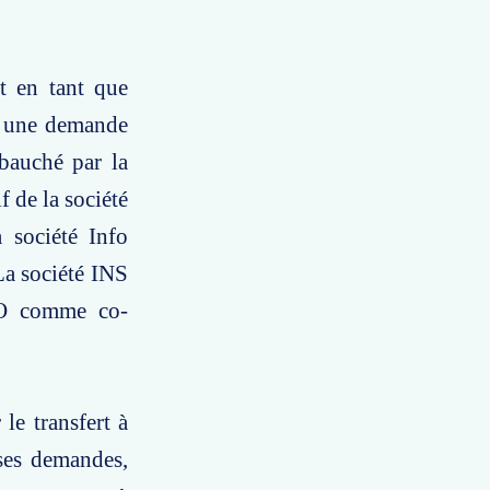
t en tant que
sé une demande
bauché par la
 de la société
 société Info
La société INS
 O comme co-
le transfert à
 ses demandes,