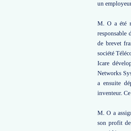
un employeur 
M. O a été r
responsable d
de brevet fr
société Téléc
Icare dévelo
Networks Sys
a ensuite d
inventeur. Ce
M. O a assign
son profit de