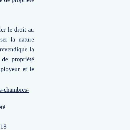
re de propriété
er le droit au
ser la nature
 revendique la
 de propriété
mployeur et le
es-chambres-
été
 18