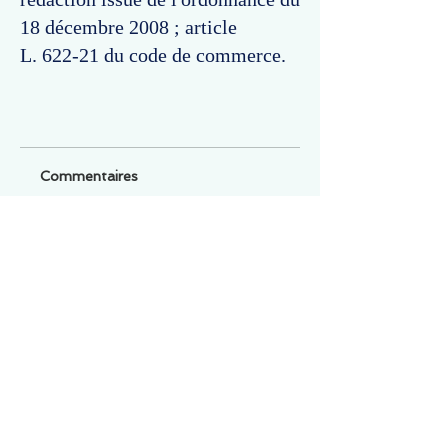
18 décembre 2008 ; article
L. 622-21 du code de commerce.
Commentaires
Un commentaire sur cette fiche ou cet arrêt ?
Partagez vos idées
Soyez le premier à rédiger un
commentaire.