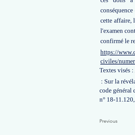
ces dons à l
conséquence d
cette affaire
l'examen contr
confirmé le r
https://www.c
civiles/nume
Textes visés :
: Sur la révél
code général 
n° 18-11.120, 
Previous