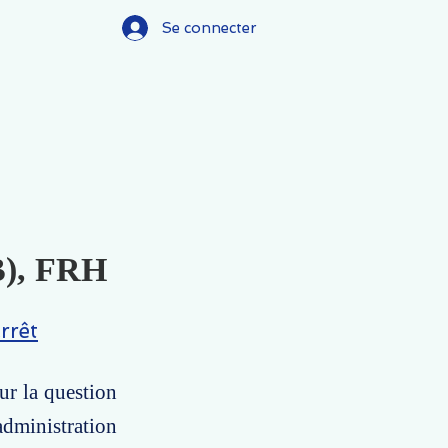
Se connecter
(B), FRH
rrêt
ur la question
administration