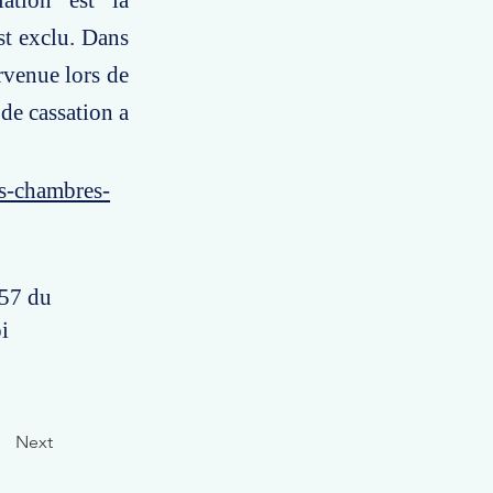
lation est la
st exclu. Dans
rvenue lors de
 de cassation a
es-chambres-
757 du
i
Next