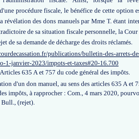
'administration fiscale. Ainsi, lorsque la révé
'une procédure fiscale, le bénéfice de cette option e
, la révélation des dons manuels par Mme T. étant inte
adictoire de sa situation fiscale personnelle, la Cour
ejet de sa demande de décharge des droits réclamés.
ourdecassation.fr/publications/bulletin-des-arrets-d
ro-1-janvier-2023/impots-et-taxes#20-16.700
 Articles 635 A et 757 du code général des impôts.
ation d'un don manuel, au sens des articles 635 A et 
des impôts, à rapprocher : Com., 4 mars 2020, pourvo
Bull., (rejet).