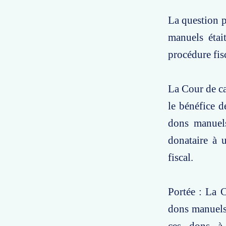
La question p
manuels étai
procédure fisc
La Cour de ca
le bénéfice d
dons manuels
donataire à 
fiscal.
Portée : La C
dons manuels 