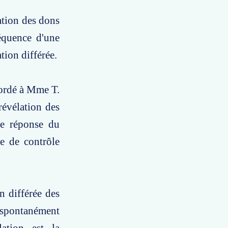
lation des dons
équence d'une
tion différée.
ccordé à Mme T.
révélation des
ne réponse du
e de contrôle
n différée des
r spontanément