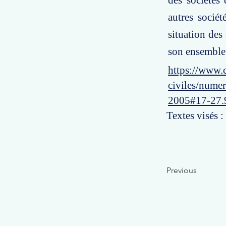
des sociétés
autres socié
situation des
son ensemble
https://www.c
civiles/numer
2005#17-27.
Textes visés :
Previous