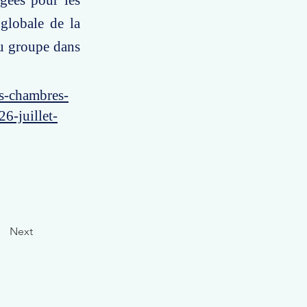
gées pour les
globale de la
du groupe dans
es-chambres-
6-juillet-
Next