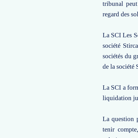
tribunal peu
regard des so
La SCI Les So
société Stirc
sociétés du g
de la société 
La SCI a form
liquidation ju
La question p
tenir compte