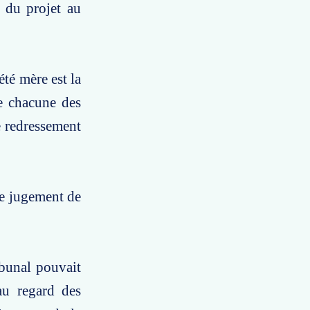
e du projet au
été mère est la
de chacune des
e redressement
le jugement de
ibunal pouvait
au regard des