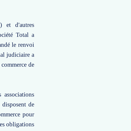
 et d'autres
ociété Total a
andé le renvoi
l judiciaire a
de commerce de
 associations
 disposent de
 commerce pour
ses obligations