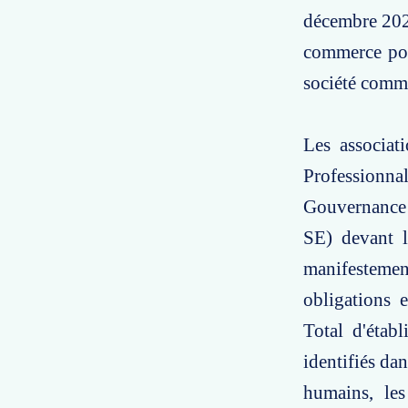
décembre 2021
commerce pour
société comme
Les associat
Professionn
Gouvernance 
SE) devant le
manifestement
obligations 
Total d'établ
identifiés dan
humains, les