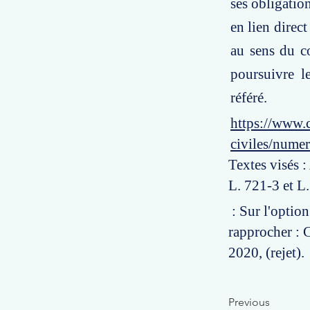
ses obligation
en lien direc
au sens du c
poursuivre le
référé.
https://www.c
civiles/nume
Textes visés :
L. 721-3 et L
: Sur l'optio
rapprocher : 
2020, (rejet).
Previous