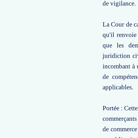
de vigilance.
La Cour de cas
qu'il renvoie
que les dem
juridiction c
incombant à 
de compétenc
applicables.
Portée : Cett
commerçants pe
de commerce p