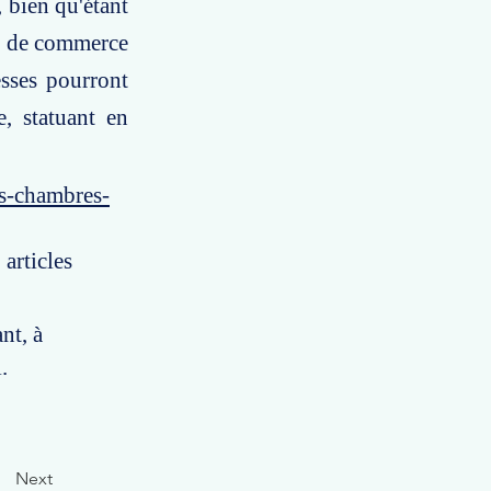
, bien qu'étant
cte de commerce
sses pourront
e, statuant en
es-chambres-
 articles
nt, à
.
Next