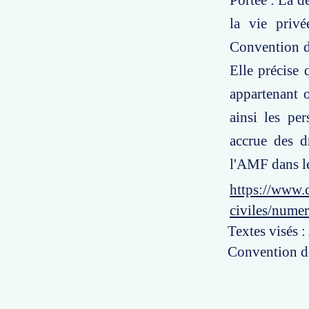
Portée : La dé
la vie privé
Convention de
Elle précise
appartenant o
ainsi les pe
accrue des dr
l'AMF dans le
https://www.c
civiles/nume
Textes visés :
Convention de