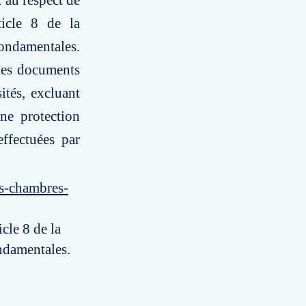
t au respect de
ticle 8 de la
fondamentales.
 les documents
ités, excluant
une protection
effectuées par
es-chambres-
icle 8 de la
ndamentales.