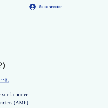
Se connecter
P)
rrêt
 sur la portée
nanciers (AMF)