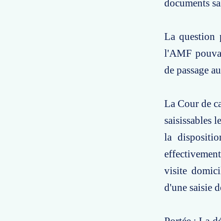
documents sai
La question p
l'AMF pouvai
de passage au
La Cour de ca
saisissables 
la dispositi
effectivemen
visite domici
d'une saisie 