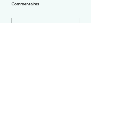
Commentaires
Un commentaire sur cette fiche ou cet arrêt ?
Partagez vos idées
Soyez le premier à rédiger un
commentaire.