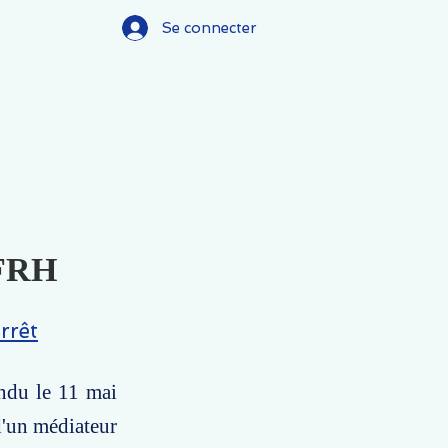
Se connecter
 FRH
rrêt
endu le 11 mai
d'un médiateur