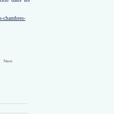
tion dans les
es-chambres-
Next