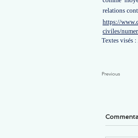
comme moyen 
relations cont
https://www.c
civiles/nume
Textes visés :
Previous
Commenta