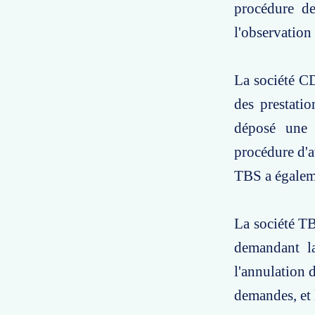
procédure de
l'observation 
La société CD
des prestati
déposé une o
procédure d'at
TBS a égaleme
La société TB
demandant la
l'annulation d
demandes, et 