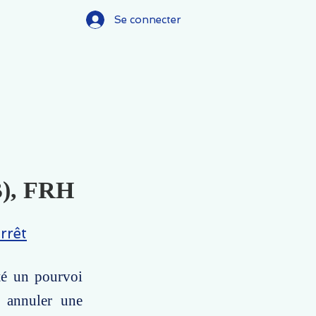
Se connecter
(B), FRH
rrêt
té un pourvoi
à annuler une