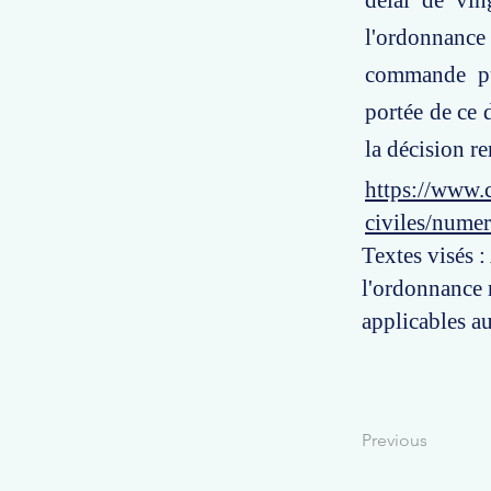
délai de vin
l'ordonnance 
commande pub
portée de ce 
la décision r
https://www.c
civiles/nume
Textes visés :
l'ordonnance 
applicables a
Previous