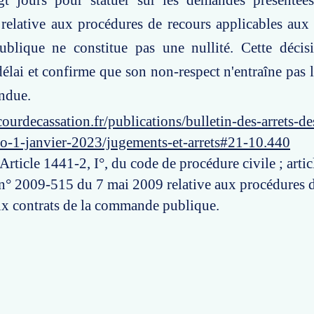
gt jours pour statuer sur les demandes présentée
relative aux procédures de recours applicables aux 
lique ne constitue pas une nullité. Cette décisio
délai et confirme que son non-respect n'entraîne pas l
endue.
ourdecassation.fr/publications/bulletin-des-arrets-d
ro-1-janvier-2023/jugements-et-arrets#21-10.440
 Article 1441-2, I°, du code de procédure civile ; artic
n° 2009-515 du 7 mai 2009 relative aux procédures d
ux contrats de la commande publique.