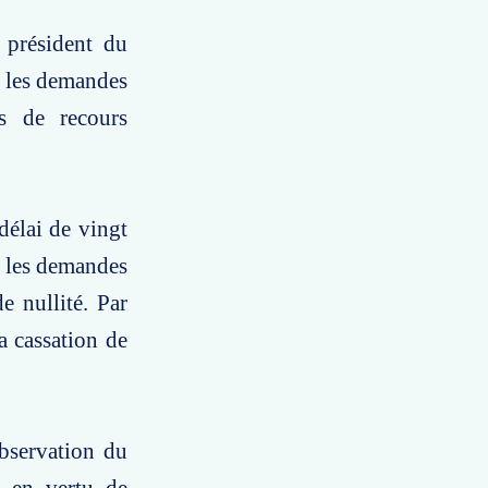
 président du
r les demandes
es de recours
délai de vingt
ur les demandes
e nullité. Par
a cassation de
observation du