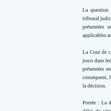
La question 
tribunal judi
présentées 
applicables a
La Cour de ca
jours dans leq
présentées en
conséquent, l
la décision.
Portée : La 