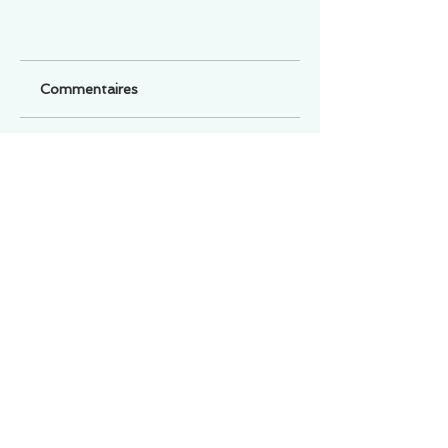
Commentaires
Un commentaire sur cette fiche ou cet arrêt ?
Partagez vos idées
Soyez le premier à rédiger un
commentaire.