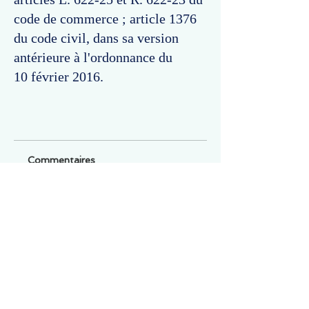
code de commerce ; article 1376
du code civil, dans sa version
antérieure à l'ordonnance du
10 février 2016.
Commentaires
Un commentaire sur cette fiche ou cet arrêt ?
Partagez vos idées
Soyez le premier à rédiger un
commentaire.