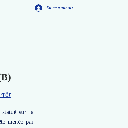
Se connecter
(B)
rrêt
statué sur la
uête menée par