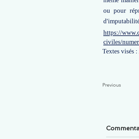
même manière
ou pour répr
d'imputabilité
https://www.c
civiles/nume
Textes visés 
Previous
Commenta