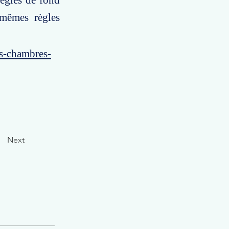
règles de fond
 mêmes règles
es-chambres-
Next