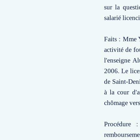
sur la quest
salarié licenc
Faits : Mme 
activité de f
l'enseigne A
2006. Le lice
de Saint-Deni
à la cour d'
chômage versée
Procédure 
remboursement