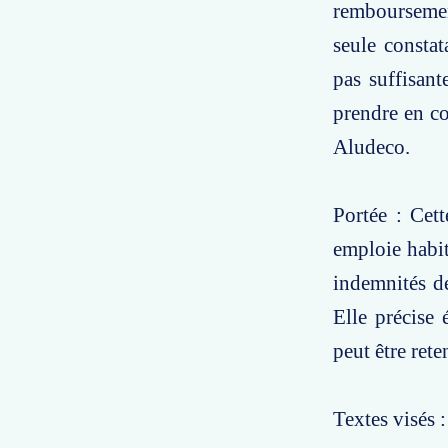
remboursemen
seule constat
pas suffisant
prendre en con
Aludeco.
Portée : Cet
emploie habit
indemnités de
Elle précise 
peut être rete
Textes visés 