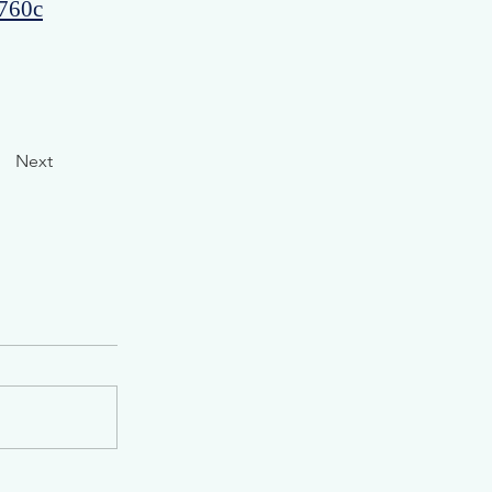
5760c
Next