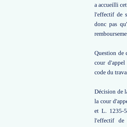
a accueilli c
l'effectif de
donc pas qu'i
remboursemen
Question de d
cour d'appel 
code du trav
Décision de l
la cour d'app
et L. 1235-5
l'effectif d