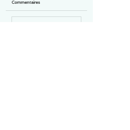
Commentaires
Un commentaire sur cette fiche ou cet arrêt ?
Partagez vos idées
Soyez le premier à rédiger un
commentaire.