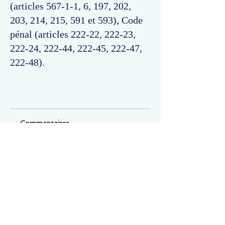
(articles 567-1-1, 6, 197, 202,
203, 214, 215, 591 et 593), Code
pénal (articles 222-22, 222-23,
222-24, 222-44, 222-45, 222-47,
222-48).
Commentaires
Un commentaire sur cette fiche ou cet arrêt ?
Partagez vos idées
Soyez le premier à rédiger un
commentaire.