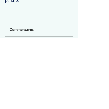
pénale.
Commentaires
Un commentaire sur cette fiche ou cet arrêt ?
Partagez vos idées
Soyez le premier à rédiger un
commentaire.