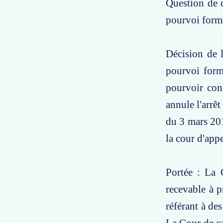
Question de d
pourvoi formé
Décision de l
pourvoi form
pourvoir cont
annule l'arrê
du 3 mars 201
la cour d'app
Portée : La 
recevable à p
référant à des