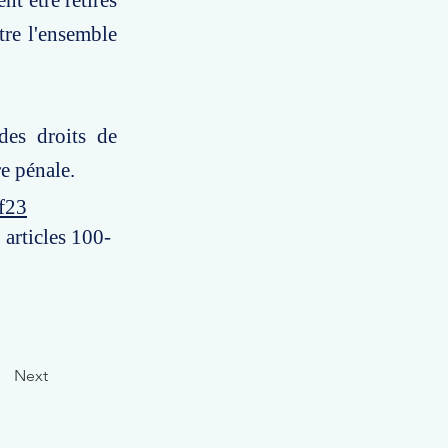
t être retirés
tre l'ensemble
des droits de
e pénale.
f23
 articles 100-
Next