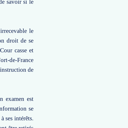
e savoir si le
irrecevable le
on droit de se
 Cour casse et
 Fort-de-France
instruction de
en examen est
information se
à ses intérêts.