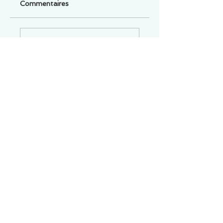
Commentaires
Un commentaire sur cette fiche ou cet arrêt ?
Partagez vos idées
Soyez le premier à rédiger un
commentaire.