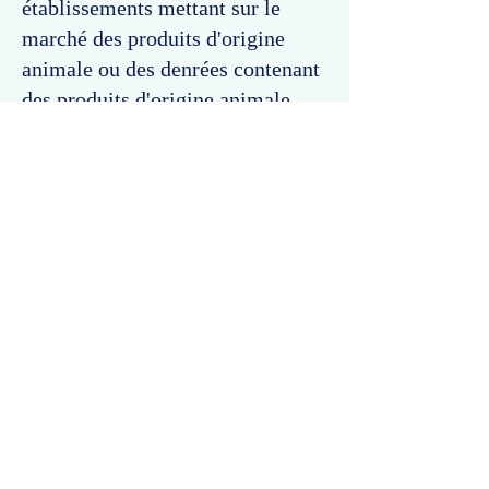
établissements mettant sur le
marché des produits d'origine
animale ou des denrées contenant
des produits d'origine animale.
Commentaires
Un commentaire sur cette fiche ou cet arrêt ?
Partagez vos idées
Soyez le premier à rédiger un
commentaire.