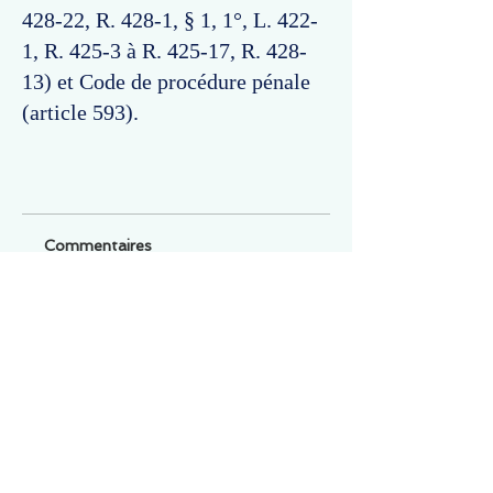
428-22, R. 428-1, § 1, 1°, L. 422-
1, R. 425-3 à R. 425-17, R. 428-
13) et Code de procédure pénale
(article 593).
Commentaires
Un commentaire sur cette fiche ou cet arrêt ?
Partagez vos idées
Soyez le premier à rédiger un
commentaire.