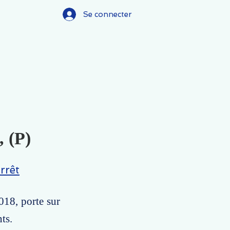
Se connecter
, (P)
rrêt
018, porte sur
ts.