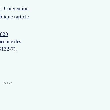
), Convention
lique (article
a820
péenne des
 5132-7),
Next