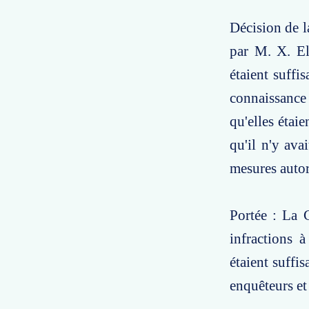
Décision de l
par M. X. Ell
étaient suffi
connaissance 
qu'elles étaie
qu'il n'y ava
mesures autor
Portée : La 
infractions à
étaient suffi
enquêteurs et