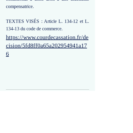
compensatrice.
TEXTES VISÉS : Article L. 134-12 et L.
134-13 du code de commerce.
https://www.courdecassation.fr/de
cision/5fd8ff0a65a202954941a17
6
Commentaires
Un commentaire sur cette fiche ou cet arrêt ?