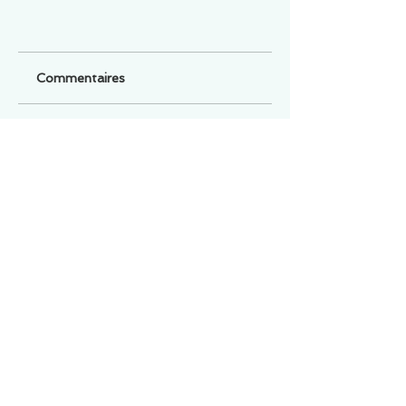
Commentaires
Un commentaire sur cette fiche ou cet arrêt ?
Partagez vos idées
Soyez le premier à rédiger un
commentaire.