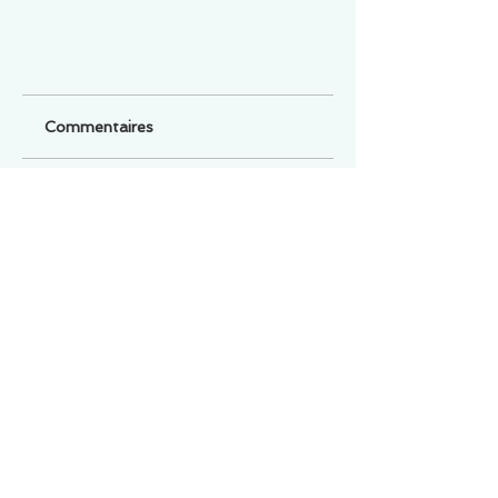
Commentaires
Un commentaire sur cette fiche ou cet arrêt ?
Partagez vos idées
Soyez le premier à rédiger un
commentaire.