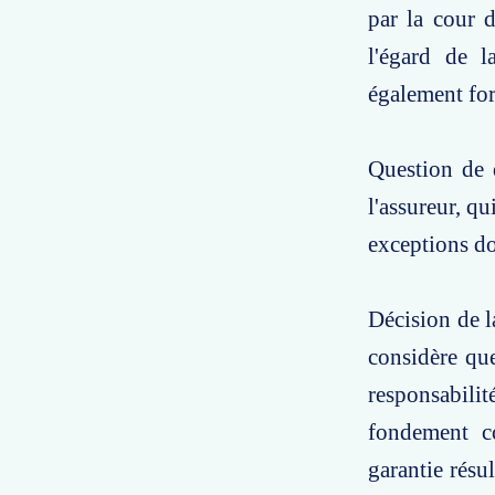
par la cour 
l'égard de 
également for
Question de d
l'assureur, qu
exceptions don
Décision de l
considère que
responsabilit
fondement c
garantie résu