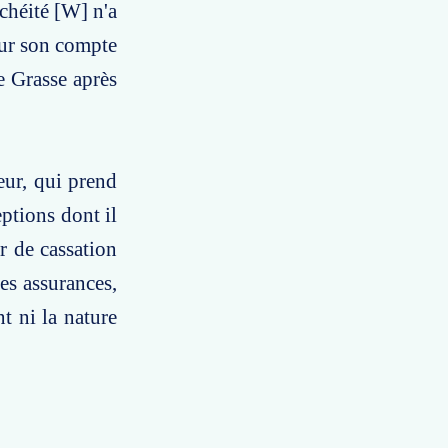
chéité [W] n'a
our son compte
e Grasse après
eur, qui prend
eptions dont il
ur de cassation
es assurances,
t ni la nature