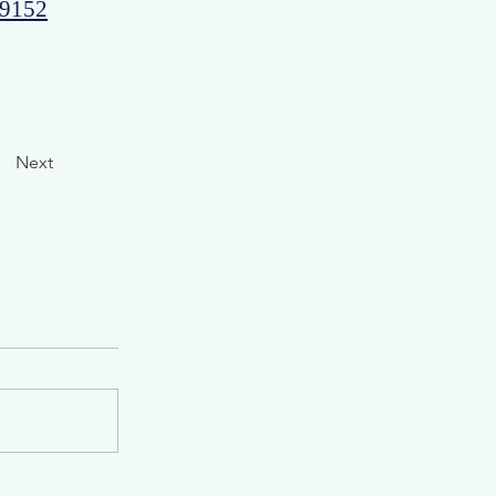
99152
Next