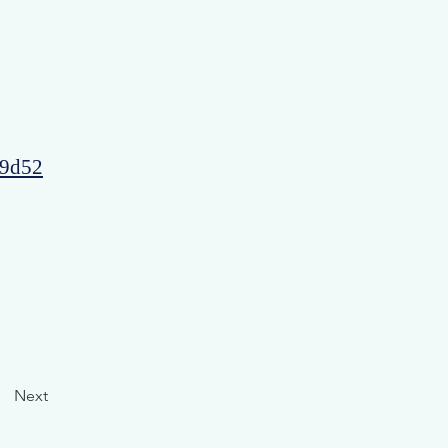
49d52
Next