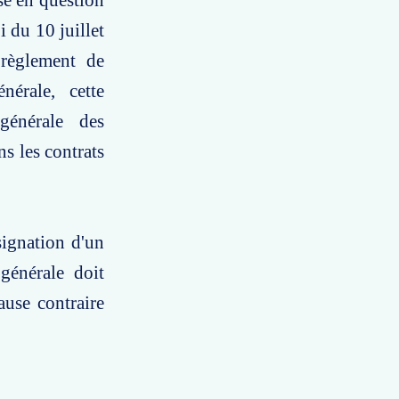
se en question
oi du 10 juillet
 règlement de
érale, cette
générale des
ns les contrats
signation d'un
générale doit
ause contraire