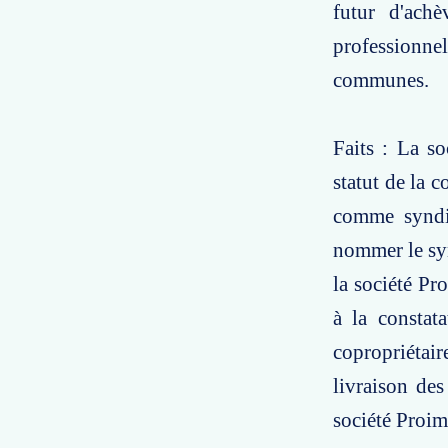
futur d'ach
professionnel
communes.
Faits : La s
statut de la 
comme syndic
nommer le syn
la société Pr
à la constat
copropriétai
livraison des
société Proim