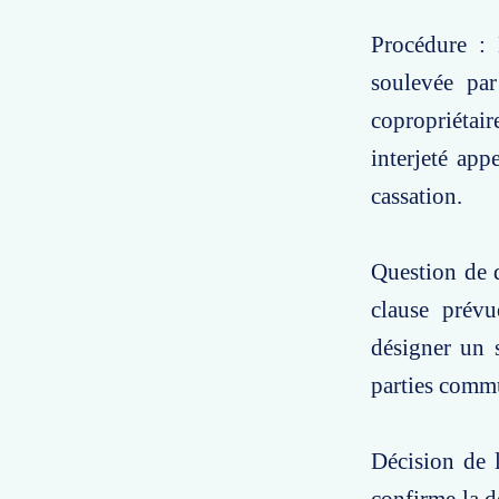
Procédure : 
soulevée par
copropriétair
interjeté app
cassation.
Question de d
clause prév
désigner un 
parties commu
Décision de l