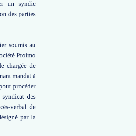
er un syndic
on des parties
ier soumis au
société Proimo
le chargée de
nnant mandat à
 pour procéder
 syndicat des
ocès-verbal de
désigné par la