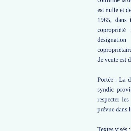
confirme la d
est nulle et d
1965, dans 
copropriété
désignation
copropriétair
de vente est 
Portée : La d
syndic provi
respecter les
prévue dans le
Textes visés :