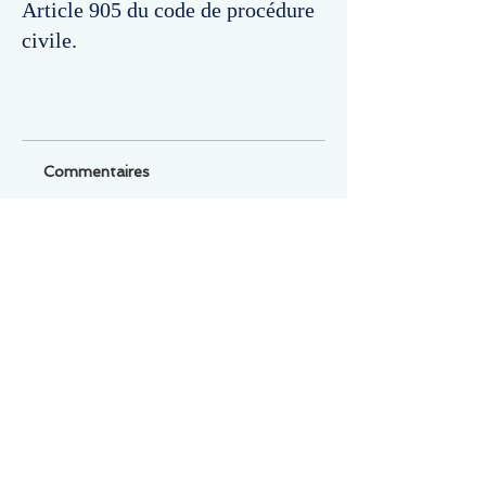
Article 905 du code de procédure
civile.
Commentaires
Un commentaire sur cette fiche ou cet arrêt ?
Partagez vos idées
Soyez le premier à rédiger un
commentaire.