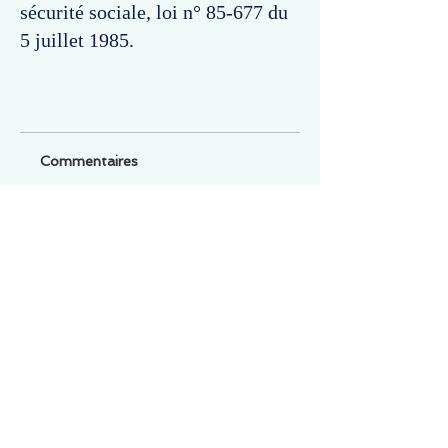
sécurité sociale, loi n° 85-677 du
5 juillet 1985.
Commentaires
Un commentaire sur cette fiche ou cet arrêt ?
Partagez vos idées
Soyez le premier à rédiger un
commentaire.