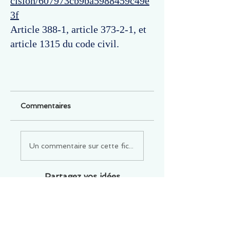
cision/607973cb9ba5988459c49e
3f
Article 388-1, article 373-2-1, et
article 1315 du code civil.
Commentaires
Un commentaire sur cette fiche ou cet arrêt ?
Partagez vos idées
Soyez le premier à rédiger un
commentaire.