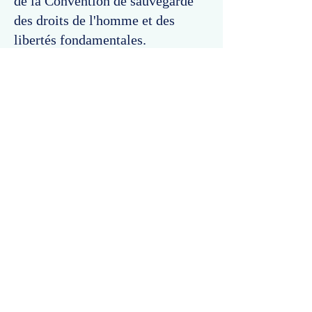
de la Convention de sauvegarde
des droits de l'homme et des
libertés fondamentales.
Commentaires
Un commentaire sur cette fiche ou cet arrêt ?
Partagez vos idées
Soyez le premier à rédiger un
commentaire.