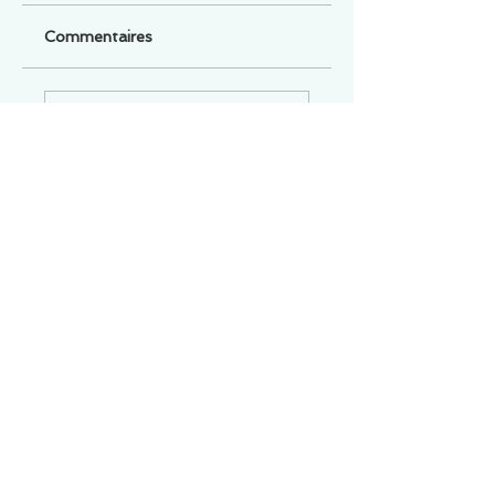
Commentaires
Un commentaire sur cette fiche ou cet arrêt ?
Partagez vos idées
Soyez le premier à rédiger un
commentaire.