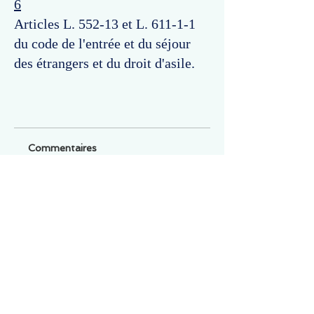
6
Articles L. 552-13 et L. 611-1-1
du code de l'entrée et du séjour
des étrangers et du droit d'asile.
Commentaires
Un commentaire sur cette fiche ou cet arrêt ?
Partagez vos idées
Soyez le premier à rédiger un
commentaire.