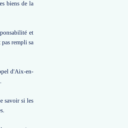
es biens de la
sponsabilité et
t pas rempli sa
ppel d'Aix-en-
.
 savoir si les
s.