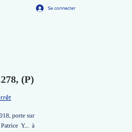
Se connecter
.278, (P)
rrêt
018, porte sur
atrice Y... à