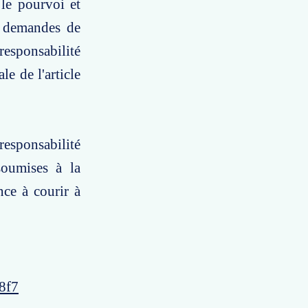
 le pourvoi et
s demandes de
esponsabilité
le de l'article
esponsabilité
 soumises à la
nce à courir à
8f7