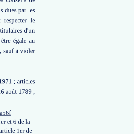
es conseils de
ns dues par les
 respecter le
titulaires d'un
 être égale au
sauf à violer
971 ; articles
26 août 1789 ;
a56f
er et 6 de la
rticle 1er de