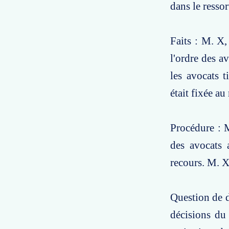
dans le ressor
Faits : M. X,
l'ordre des a
les avocats t
était fixée a
Procédure : M
des avocats 
recours. M. X
Question de dr
décisions du 