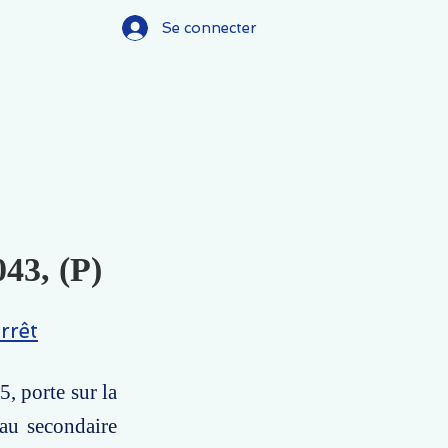
Se connecter
043, (P)
rrêt
5, porte sur la
eau secondaire