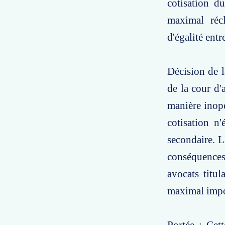
cotisation d
maximal réc
d'égalité entr
Décision de l
de la cour d'
manière inopé
cotisation n'
secondaire. L
conséquences 
avocats titul
maximal impo