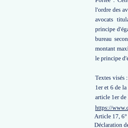
Portée : Cet
l'ordre des a
avocats titu
principe d'éga
bureau second
montant maxi
le principe d'
Textes visés 
1er et 6 de l
article 1er d
https://www.
Article 17, 6°
Déclaration de