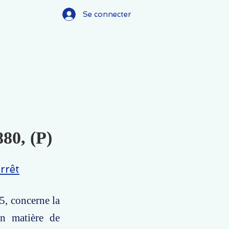
Se connecter
880, (P)
rrêt
15, concerne la
en matière de