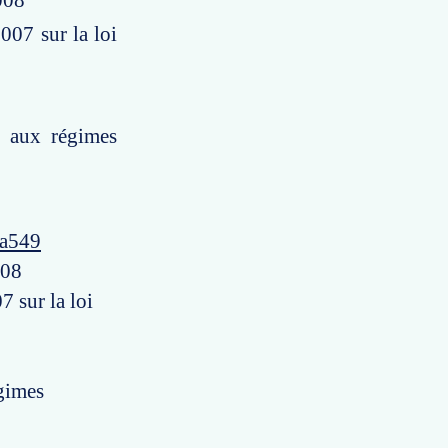
008
007 sur la loi
e aux régimes
4a549
008
 sur la loi
égimes