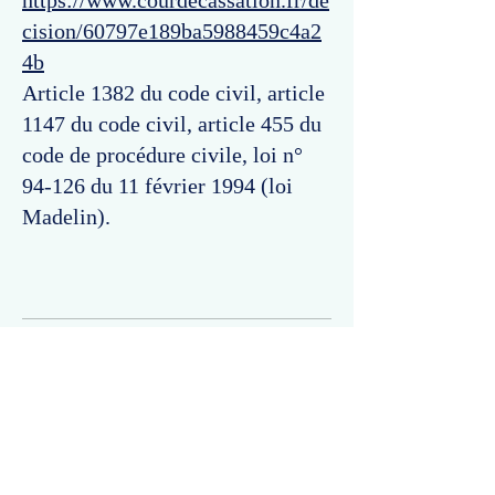
https://www.courdecassation.fr/de
cision/60797e189ba5988459c4a2
4b
Article 1382 du code civil, article
1147 du code civil, article 455 du
code de procédure civile, loi n°
94-126 du 11 février 1994 (loi
Madelin).
Commentaires
Un commentaire sur cette fiche ou cet arrêt ?