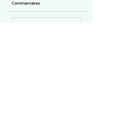
Commentaires
Un commentaire sur cette fiche ou cet arrêt ?
Partagez vos idées
Soyez le premier à rédiger un
commentaire.