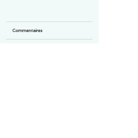
Commentaires
Un commentaire sur cette fiche ou cet arrêt ?
Partagez vos idées
Soyez le premier à rédiger un
commentaire.