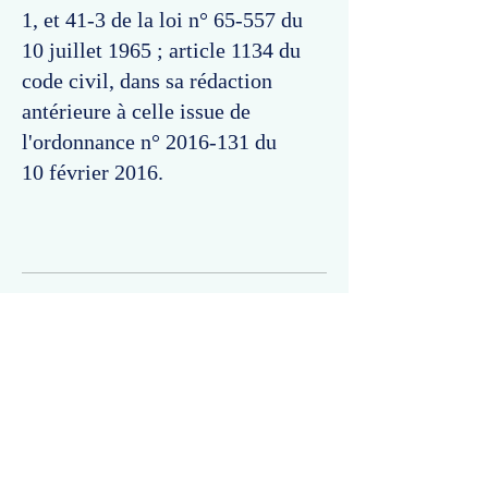
1, et 41-3 de la loi n° 65-557 du
10 juillet 1965 ; article 1134 du
code civil, dans sa rédaction
antérieure à celle issue de
l'ordonnance n°
2016-131
du
10 février 2016.
Commentaires
Un commentaire sur cette fiche ou cet arrêt ?
Partagez vos idées
Soyez le premier à rédiger un