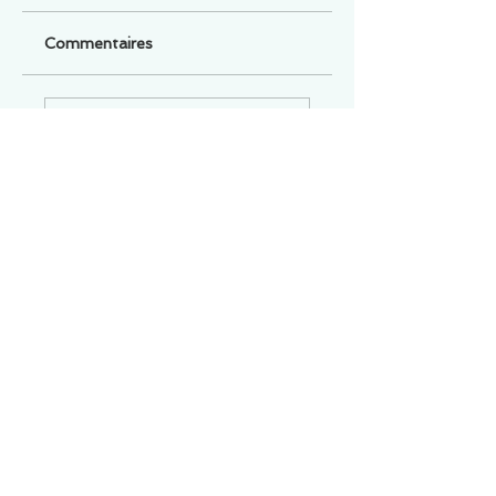
Commentaires
Un commentaire sur cette fiche ou cet arrêt ?
Partagez vos idées
Soyez le premier à rédiger un
commentaire.