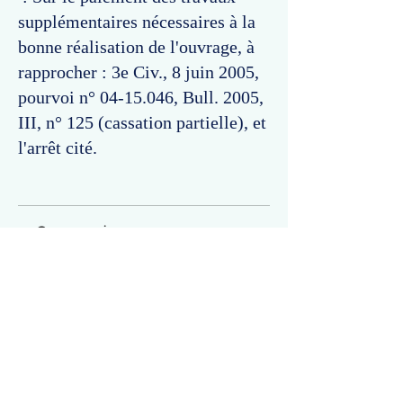
supplémentaires nécessaires à la
bonne réalisation de l'ouvrage, à
rapprocher : 3e Civ., 8 juin 2005,
pourvoi n°
04-15.046
, Bull. 2005,
III, n° 125 (cassation partielle), et
l'arrêt cité.
Commentaires
Un commentaire sur cette fiche ou cet arrêt ?
Partagez vos idées
Soyez le premier à rédiger un
commentaire.