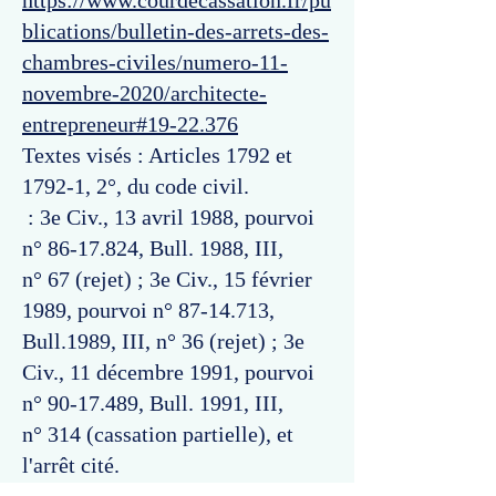
https://www.courdecassation.fr/pu
blications/bulletin-des-arrets-des-
chambres-civiles/numero-11-
novembre-2020/architecte-
entrepreneur#19-22.376
Textes visés : Articles 1792 et
1792-1, 2°, du code civil.
: 3e Civ., 13 avril 1988, pourvoi
n°
86-17.824
, Bull. 1988, III,
n° 67 (rejet) ; 3e Civ., 15 février
1989, pourvoi n°
87-14.713
,
Bull.1989, III, n° 36 (rejet) ; 3e
Civ., 11 décembre 1991, pourvoi
n°
90-17.489
, Bull. 1991, III,
n° 314 (cassation partielle), et
l'arrêt cité.